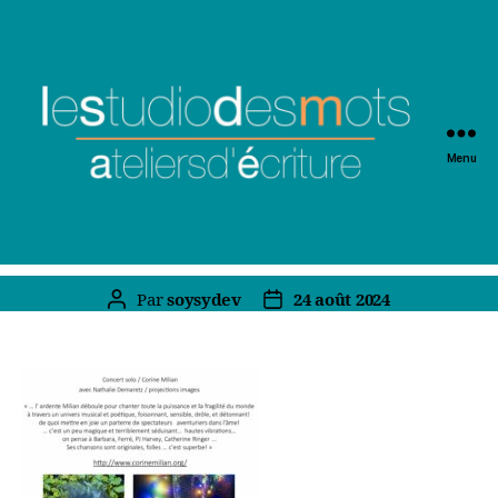
Menu
Par
soysydev
24 août 2024
Auteur
Date
de
de
l’article
l’article