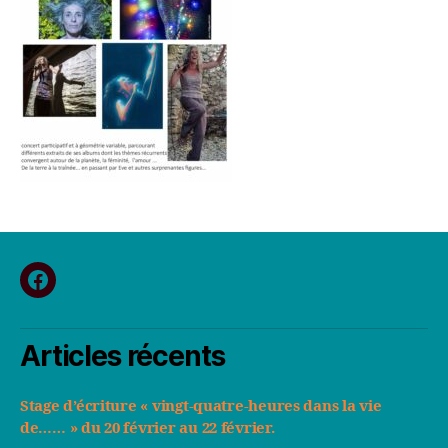
fb
Articles récents
Stage d’écriture « vingt-quatre-heures dans la vie
de…… » du 20 février au 22 février.