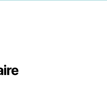
arobase
ire