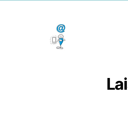
de
l’ar
La