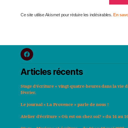
Ce site utilise Akismet pour réduire les indésirables.
En savo
fb
Articles récents
Stage d’écriture « vingt-quatre-heures dans la vie 
février.
Le journal « La Provence » parle de nous !
Atelier d’écriture « Où est-on chez soi? » du 14 au