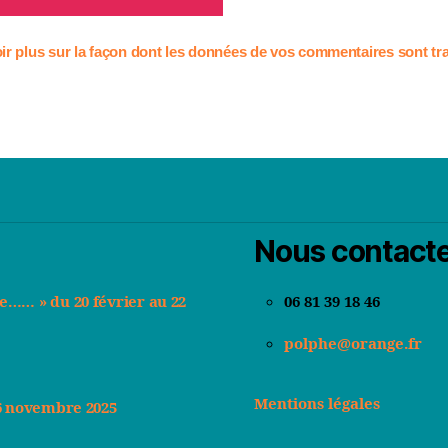
ir plus sur la façon dont les données de vos commentaires sont tra
Nous contact
de…… » du 20 février au 22
06 81 39 18 46
polphe@orange.fr
Mentions légales
 16 novembre 2025