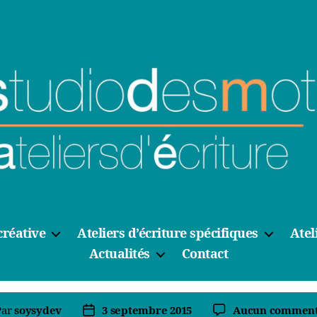
créative
Ateliers d’écriture spécifiques
Atel
Actualités
Contact
Par
soysydev
3 septembre 2015
Aucun comment
eur
Date