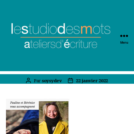
Menu
Par
soysydev
22 janvier 2022
Auteur
Date
de
de
l’article
l’article