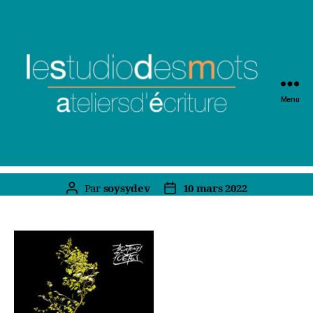
Menu
Par
soysydev
10 mars 2022
Auteur
Date
de
de
l’article
l’article