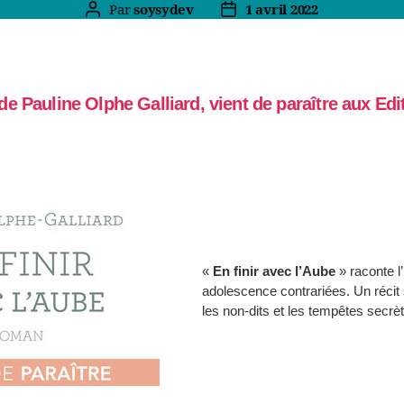
Par
soysydev
1 avril 2022
Auteur
Date
de
de
l’article
l’article
de Pauline Olphe Galliard, vient de paraître aux
Edi
«
En finir avec l’Aube
» raconte l’
adolescence contrariées. Un récit s
les non-dits et les tempêtes secrè