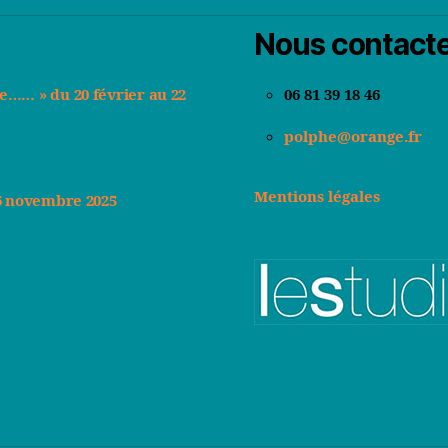
Nous contact
de…… » du 20 février au 22
06 81 39 18 46
polphe@orange.fr
Mentions légales
 16 novembre 2025