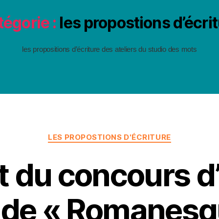
égorie :
les propostions d’écri
les propositions d’écriture des ateliers du studio des mots
Catégories
LES PROPOSTIONS D'ÉCRITURE
t du concours d’
 de « Romanesq