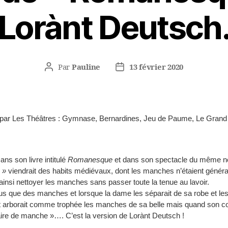
Lorànt Deutsch
Par
Pauline
13 février 2020
Auteur
Date
de
de
l’article
l’article
ce par Les Théâtres : Gymnase, Bernardines, Jeu de Paume, Le Gran
Dans son livre intitulé
Romanesque
et dans son spectacle du même no
s »
viendrait des habits médiévaux, dont les manches n’étaient génér
insi nettoyer les manches sans passer toute la tenue au lavoir.
 que des manches et lorsque la dame les séparait de sa robe et les off
 arborait comme trophée les manches de sa belle mais quand son cœu
 paire de manche »…. C’est la version de Lorànt Deutsch !