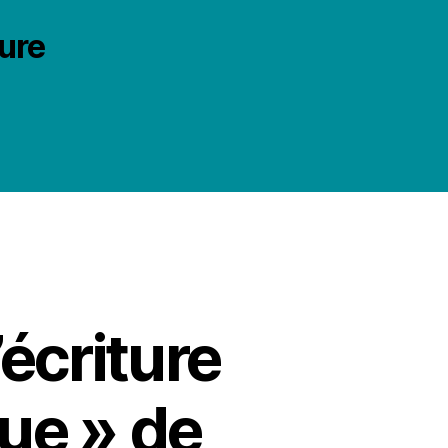
ture
écriture
ue » de