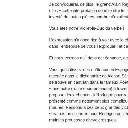
Je convoquerai, de plus, le grand Alain Rey q
cite : « cette interprétation semble être l
inventé de toutes pièces nombre d’explicat
Vous êtes notre Viollet-le-Duc du verbe !
L’expression n’a donc rien à voir avec le 
dans l’entreprise de vous l’expliquer ; et 
Et nous verrons qui, dans cet échange, em
Vous qui bâtissez des châteaux en Espagne 
attestée dans le dictionnaire de Alonso Sán
se trouve en castillan dans le fameux
Poè
« une autre (route sous-entendue) à trave
propose deux chemins à Rodrigue pour rejoi
présenté comme nettement plus compliqué 
maures. Pensons à ces deux grandes victoi
sera pas un dilemme pour Rodrigue qui choi
maintes prouesses chevaleresques.