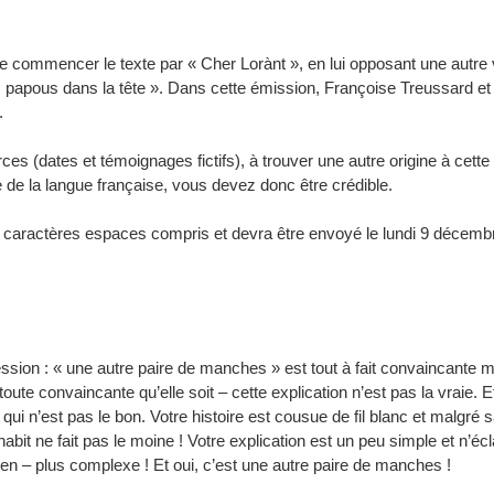
 commencer le texte par « Cher Lorànt », en lui opposant une autre ve
s papous dans la tête ». Dans cette émission, Françoise Treussard et
.
s (dates et témoignages fictifs), à trouver une autre origine à cette
e de la langue française, vous devez donc être crédible.
caractères espaces compris et devra être envoyé le lundi 9 décemb
on : « une autre paire de manches » est tout à fait convaincante 
ute convaincante qu’elle soit – cette explication n’est pas la vraie. 
l qui n’est pas le bon. Votre histoire est cousue de fil blanc et malgré
abit ne fait pas le moine ! Votre explication est un peu simple et n’éc
ien – plus complexe ! Et oui, c’est une autre paire de manches !