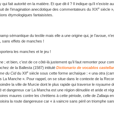
ui fait autorité en la matière. Et que dit-il ? Il indique qu’il n’existe 
e
e fruit de l’imagination anecdotique des commentateurs du XIX
siècle »
ions étymologiques fantaisistes.
champ sémantique du textile mais elle a une origine qui, je l’avoue, 
ce, sans effets de manches !
portera les manches et le jeu !
; et bien, c’est de ce côté-là justement qu’il faut remonter pour com
chez de la Ballesta (1587) intitulé
Dictionario de vocablos castella
e
me du Cid
du XII
siècle sous cette forme archaïque : « una otra (car
rs La Manche ». Pour rappel, on se situe dans le contexte de la Rec
ndre la ville de Murcie dont le plus rapide qui traverse le royaume 
et dangereux car La Mancha est une région dénudée et aride et régul
res maures contre les chrétiens à cette période, celle de Zallaqa en
sira la route dangereuse car « à vaincre sans péril on triomphe sans 