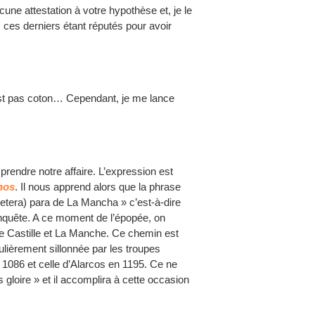
aucune attestation à votre hypothèse et, je le
, ces derniers étant réputés pour avoir
n’est pas coton… Cependant, je me lance
prendre notre affaire. L’expression est
nos
. Il nous apprend alors que la phrase
retera) para de La Mancha » c’est-à-dire
onquête. A ce moment de l’épopée, on
de Castille et La Manche. Ce chemin est
ièrement sillonnée par les troupes
 1086 et celle d’Alarcos en 1195. Ce ne
gloire » et il accomplira à cette occasion