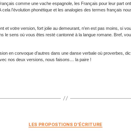
e français comme une vache espagnole, les Français pour leur part on
 A cela l’évolution phonétique et les analogies des termes français no
ent et votre version, fort jolie au demeurant, n’en est pas moins, si 
s le sens où vous êtes resté cantonné à la langue romane. Bref, vous
on en convoque d’autres dans une danse verbale où proverbes, dict
vec nos deux versions, nous faisons… la paire !
Catégories
LES PROPOSTIONS D'ÉCRITURE